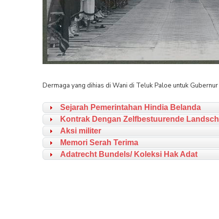
Dermaga yang dihias di Wani di Teluk Paloe untuk Gubernur 
Sejarah Pemerintahan Hindia Belanda
Kontrak Dengan Zelfbestuurende Landsch
Aksi militer
Memori Serah Terima
Adatrecht Bundels/ Koleksi Hak Adat
Buku di 
akaan
Buku di Perpustakaan
KESUB
Eija-Maija Kotilainen
DEMAM:
na
“Ketika Tulang Tertinggal”:
DAN
ahasa
Kajian Budaya Material Sulawesi
SUL
Tengah
TE