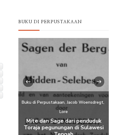
BUKU DI PERPUSTAKAAN
‹
›
sdregt
Bahasa P
Buku di Perpustakaan
Uncategorised
Walter Kaudern
uduk
Dong
awesi
Bangunan dan Pemukiman di
diterje
Sulawesi Tengah