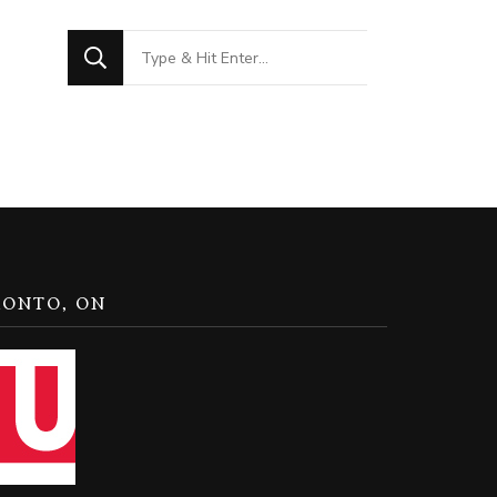
Looking
for
Something?
RONTO, ON