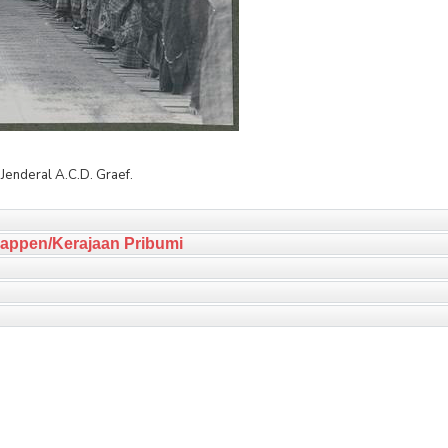
Jenderal A.C.D. Graef.
appen/Kerajaan Pribumi
Perpustakaan
David Henley
Buku di Perpustakaan
Jacob Woen
URAN, MAKANAN DAN
Lore
 PENDUDUK, EKONOMI
 LINGKUNGAN DI
Mite dan Sage dari pend
AWESI UTARA DAN
Toraja pegunungan di Sul
NGAH, 1600-1930
Tengah