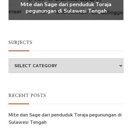
ge dari penduduk Toraja
Bangunan dan Pemu
n di Sulawesi Tengah
Ten
SUBJECTS
Subjects
RECENT POSTS
Mite dan Sage dari penduduk Toraja pegunungan di
Sulawesi Tengah