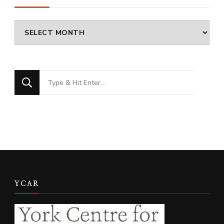
Archives
Looking
for
Something?
YCAR