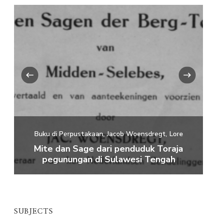
‹
›
Buku di Perpustakaan
Jacob Woensdregt
Lore
B
AN
0-
Mite dan Sage dari penduduk Toraja
pegunungan di Sulawesi Tengah
SUBJECTS